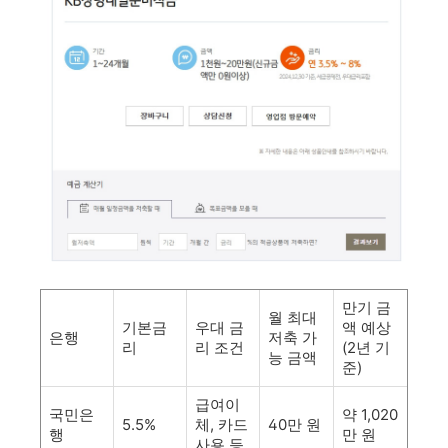
만기 금
월 최대
기본금
우대 금
액 예상
은행
저축 가
리
리 조건
(2년 기
능 금액
준)
급여이
국민은
약 1,020
5.5%
체, 카드
40만 원
행
만 원
사용 등