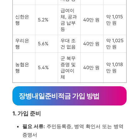
급여이
신한은
체, 공과
약 1,015
5.2%
40만 원
행
금 납부
만 원
등
우리은
우대 조
약 1,025
5.6%
40만 원
행
건 없음
만 원
군 복무
농협은
증명 및
약 1,018
5.4%
40만 원
행
급여이
만 원
체
장병내일준비적금 가입 방법
1. 가입 준비
필요 서류:
주민등록증, 병역 확인서 또는 병역
증명서