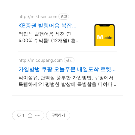
http://m.kbsec.com
광고
KB증권 발행어음 복잡한
조건없이 누구나
적립식 발행어음 세전 연
4.00% 수익률! (12개월) 흔들
리는 시장속에서도 예치만
해도 알아서 쌓이는 KB증권
발행어음!
http://m.coupang.com
광고
가입방법 쿠팡 오늘주문 내일도착 로켓배
송
식이섬유, 단백질 풍부한 가입방법, 쿠팡에서
득템하세요! 평범한 밥상에 특별함을 더하다!
깊은 풍미의 잡곡을 쿠팡에서 만나보세요.
1
구독하기