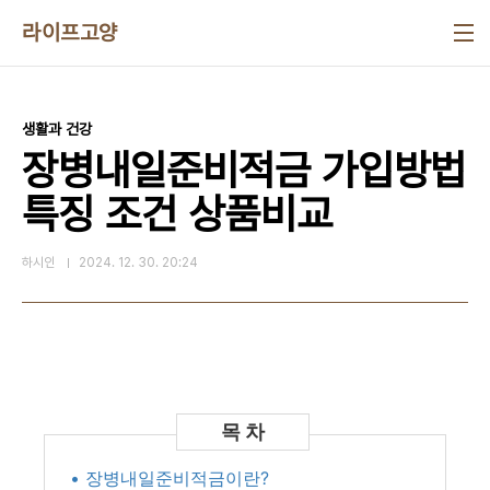
본문 바로가기
라이프고양
생활과 건강
장병내일준비적금 가입방법
특징 조건 상품비교
하시인
2024. 12. 30. 20:24
• 장병내일준비적금이란?