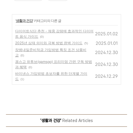
'
생활과 건강
' 카테고리의 다른 글
다이어트식단 추천 - 체중 감량에 효과적인 다이어
2025.01.02
트 음식 가이드
(0)
2025.01.01
2025년 삼재 의미와 극복 방법 완벽 가이드
(5)
장병내일준비적금 가입방법 특징 조건 상품비
2024.12.30
교
(0)
겜스고 유튜브(gamsgo) 프리미엄 간편 구독 방법
2024.12.30
과 혜택
(0)
바이낸스 가입방법 초보자를 위한 단계별 가이
2024.12.29
드
(1)
'생활과 건강'
Related Articles