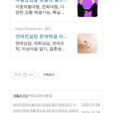
유 역할대행, 상황연출 전
각종역할대행, 전화대행, 다
문업체
양한 상황 해결가능, 확실한
일처리, 100%비밀보장 사람
의 도움이 필요할 때는 헬프
유를 기억하세요. 어떤 상황
http://loveact.kr
광고
이던 해결이 가능합니다.
연애컨설팅 문제해결 러
브액트 역할대행운영 실
연애상담, 재회상담, 연애조
전경험 충분
작, 이성마음 알기, 결혼생활
문제, 연애잘하는법 다양한
상황 처리가능업체, 현실적으
로 도움이 되는 상담, 일단 문
의부탁드립니다.
1
구독하기
'
생활과 건강
' 카테고리의 다른 글
2024.11.28
남산타워(N서울타워) 입장료 할인 혜택 받기
(2)
신생아 특례 대출 연소득 2억 원 이하까지, 맞벌이
2024.11.28