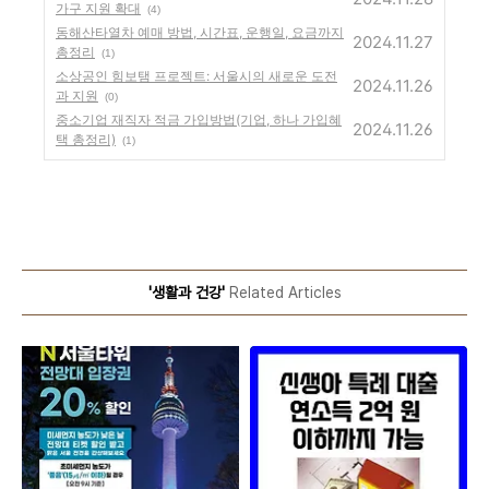
가구 지원 확대
(4)
동해산타열차 예매 방법, 시간표, 운행일, 요금까지
2024.11.27
총정리
(1)
소상공인 힘보탬 프로젝트: 서울시의 새로운 도전
2024.11.26
과 지원
(0)
중소기업 재직자 적금 가입방법(기업, 하나 가입혜
2024.11.26
택 총정리)
(1)
'생활과 건강'
Related Articles